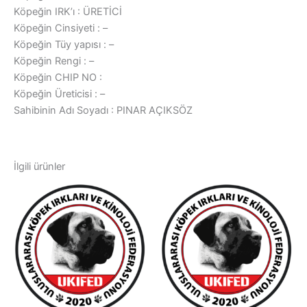
Köpeğin IRK’ı : ÜRETİCİ
Köpeğin Cinsiyeti : –
Köpeğin Tüy yapısı : –
Köpeğin Rengi : –
Köpeğin CHIP NO :
Köpeğin Üreticisi : –
Sahibinin Adı Soyadı : PINAR AÇIKSÖZ
İlgili ürünler