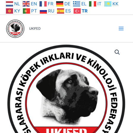
İçeriğe
NL
EN
FR
DE
EL
IT
KK
atla
KY
PT
RU
ES
TR
UKIFED