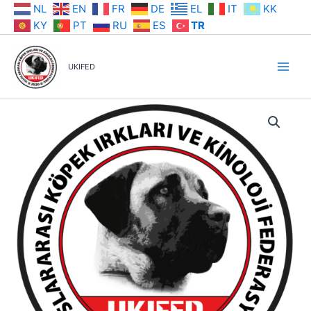
İçeriğe
NL
EN
FR
DE
EL
IT
KK
atla
KY
PT
RU
ES
TR
UKIFED