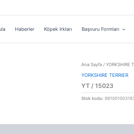
ula
Haberler
Köpek Irkları
Başvuru Formları
Ana Sayfa
/
YORKSHIRE T
YORKSHIRE TERRIER
YT / 15023
Stok kodu:
99100100319