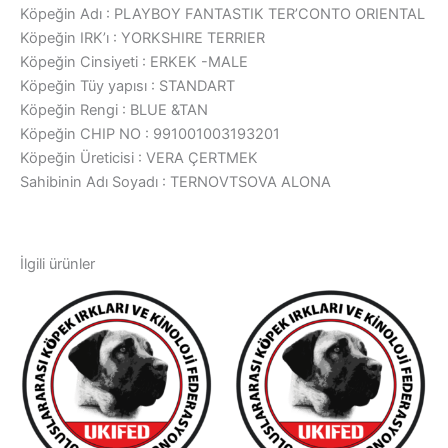
Köpeğin Adı : PLAYBOY FANTASTIK TER’CONTO ORIENTAL
Köpeğin IRK’ı : YORKSHIRE TERRIER
Köpeğin Cinsiyeti : ERKEK -MALE
Köpeğin Tüy yapısı : STANDART
Köpeğin Rengi : BLUE &TAN
Köpeğin CHIP NO : 991001003193201
Köpeğin Üreticisi : VERA ÇERTMEK
Sahibinin Adı Soyadı : TERNOVTSOVA ALONA
İlgili ürünler