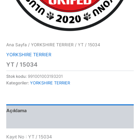
Ana Sayfa
/
YORKSHIRE TERRIER
/ YT / 15034
YORKSHIRE TERRIER
YT / 15034
Stok kodu:
991001003193201
Kategoriler:
YORKSHIRE TERRIER
Açıklama
Değerlendirmeler (0)
Kayıt No : YT / 15034