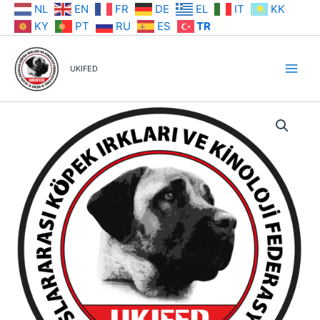
İçeriğe
NL
EN
FR
DE
EL
IT
KK
atla
KY
PT
RU
ES
TR
UKIFED