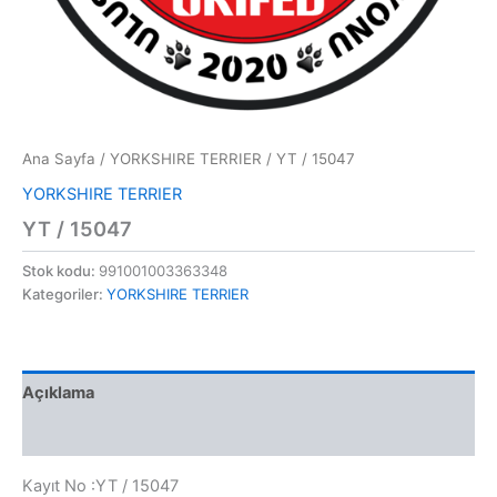
Ana Sayfa
/
YORKSHIRE TERRIER
/ YT / 15047
YORKSHIRE TERRIER
YT / 15047
Stok kodu:
991001003363348
Kategoriler:
YORKSHIRE TERRIER
Açıklama
Değerlendirmeler (0)
Kayıt No :YT / 15047