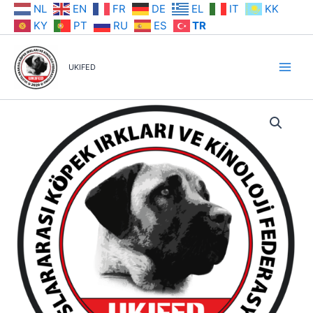
İçeriğe
NL
EN
FR
DE
EL
IT
KK
atla
KY
PT
RU
ES
TR
UKIFED