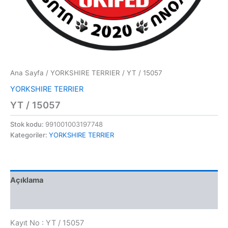
Ana Sayfa
/
YORKSHIRE TERRIER
/ YT / 15057
YORKSHIRE TERRIER
YT / 15057
Stok kodu:
991001003197748
Kategoriler:
YORKSHIRE TERRIER
Açıklama
Değerlendirmeler (0)
Kayıt No : YT / 15057