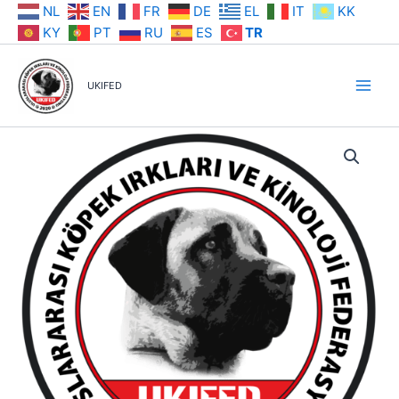
İçeriğe
NL
EN
FR
DE
EL
IT
KK
atla
KY
PT
RU
ES
TR
UKIFED