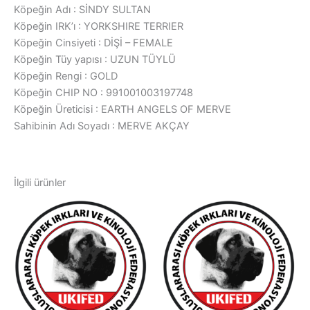
Köpeğin Adı : SİNDY SULTAN
Köpeğin IRK’ı : YORKSHIRE TERRIER
Köpeğin Cinsiyeti : DİŞİ – FEMALE
Köpeğin Tüy yapısı : UZUN TÜYLÜ
Köpeğin Rengi : GOLD
Köpeğin CHIP NO : 991001003197748
Köpeğin Üreticisi : EARTH ANGELS OF MERVE
Sahibinin Adı Soyadı : MERVE AKÇAY
İlgili ürünler