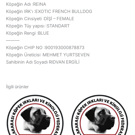
Köpeğin Adı :REINA
Köpeğin IRK’ı :EXOTIC FRENCH BULLDOG
Köpeğin Cinsiyeti :DİŞİ – FEMALE
Köpeğin Tüy yapısı :STANDART
Köpeğin Rengi :BLUE
———
Köpeğin CHIP NO :900193000878873
Köpeğin Üreticisi :MEHMET YURTSEVEN
Sahibinin Adı Soyadı RIDVAN ERGİLİ
İlgili ürünler