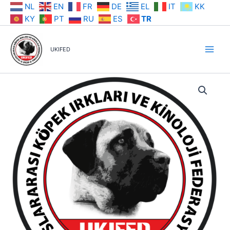
İçeriğe
NL
EN
FR
DE
EL
IT
KK
atla
KY
PT
RU
ES
TR
UKIFED