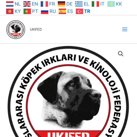
İçeriğe
NL
EN
FR
DE
EL
IT
KK
atla
KY
PT
RU
ES
TR
UKIFED