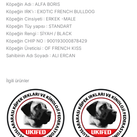
Köpeğin Adı : ALFA BORIS
Köpeğin IRK’ı : EXOTIC FRENCH BULLDOG
Köpeğin Cinsiyeti : ERKEK -MALE
Köpeğin Tüy yapısı : STANDART
Köpeğin Rengi : SİYAH / BLACK
Köpeğin CHIP NO : 900193000878429
Köpeğin Üreticisi : OF FRENCH KISS
Sahibinin Adı Soyadı : ALI ERCAN
İlgili ürünler