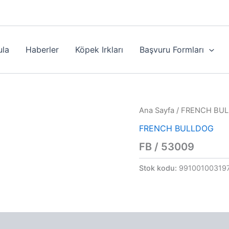
ula
Haberler
Köpek Irkları
Başvuru Formları
Ana Sayfa
/
FRENCH BU
FRENCH BULLDOG
FB / 53009
Stok kodu:
99100100319