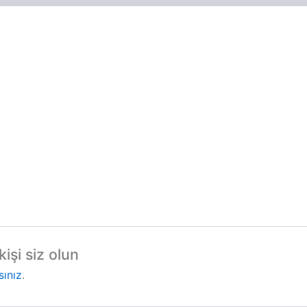
işi siz olun
sınız
.