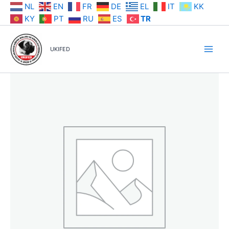
İçeriğe
NL
EN
FR
DE
EL
IT
KK
atla
KY
PT
RU
ES
TR
UKIFED