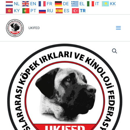
İçeriğe
NL
EN
FR
DE
EL
IT
KK
atla
KY
PT
RU
ES
TR
UKIFED