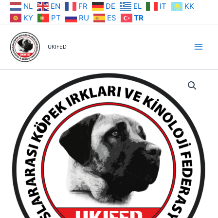
İçeriğe
NL
EN
FR
DE
EL
IT
KK
atla
KY
PT
RU
ES
TR
UKIFED