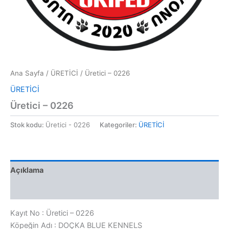
Ana Sayfa
/
ÜRETİCİ
/ Üretici – 0226
ÜRETİCİ
Üretici – 0226
Stok kodu:
Üretici - 0226
Kategoriler:
ÜRETİCİ
Açıklama
Değerlendirmeler (0)
Kayıt No : Üretici – 0226
Köpeğin Adı : DOÇKA BLUE KENNELS