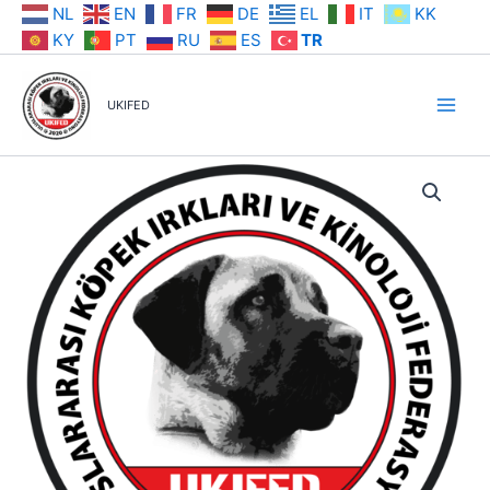
İçeriğe
NL
EN
FR
DE
EL
IT
KK
atla
KY
PT
RU
ES
TR
UKIFED