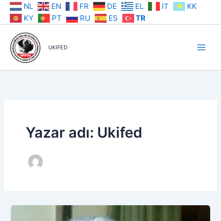
İçeriğe
NL
EN
FR
DE
EL
IT
KK
atla
KY
PT
RU
ES
TR
UKIFED
Yazar adı: Ukifed