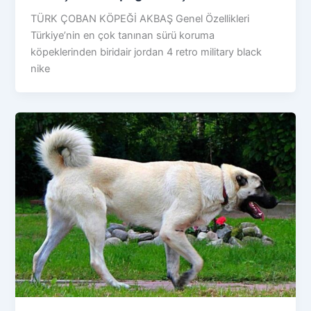
TÜRK ÇOBAN KÖPEĞİ AKBAŞ Genel Özellikleri
Türkiye’nin en çok tanınan sürü koruma
köpeklerinden biridair jordan 4 retro military black
nike